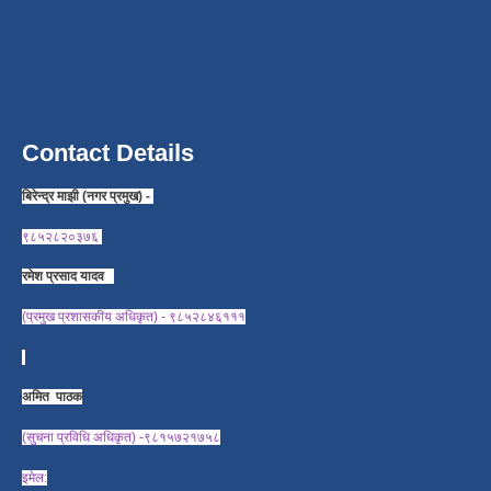
Contact Details
बिरेन्द्र माझी (नगर प्रमुख) -
९८५२८२०३७६
रमेश प्रसाद यादव
(प्रमुख प्रशासकीय अधिकृत) - ९८५२८४६१११
अमित पाठक
(सुचना प्रविधि अधिकृत) -९८१५७२१७५८
इमेल: