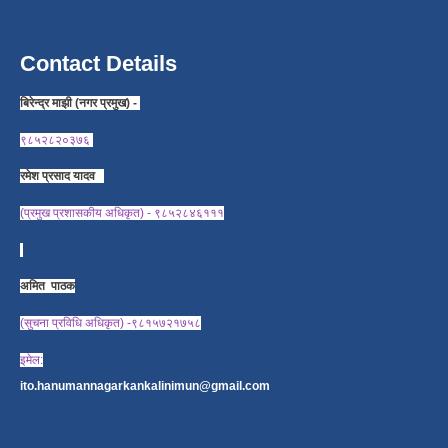
Contact Details
बिरेन्द्र माझी (नगर प्रमुख) -
९८५२८२०३७६
रमेश प्रसाद यादव
(प्रमुख प्रशासकीय अधिकृत) - ९८५२८४६१११
अमित पाठक
(सुचना प्रविधि अधिकृत) -९८१५७२१७५८
इमेल:
ito.hanumannagarkankalinimun@gmail.com