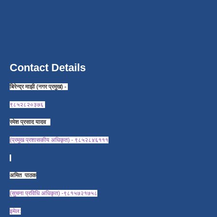
Contact Details
बिरेन्द्र माझी (नगर प्रमुख) -
९८५२८२०३७६
रमेश प्रसाद यादव
(प्रमुख प्रशासकीय अधिकृत) - ९८५२८४६१११
अमित पाठक
(सुचना प्रविधि अधिकृत) -९८१५७२१७५८
इमेल: