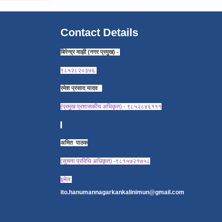
Contact Details
बिरेन्द्र माझी (नगर प्रमुख) -
९८५२८२०३७६
रमेश प्रसाद यादव
(प्रमुख प्रशासकीय अधिकृत) - ९८५२८४६१११
अमित पाठक
(सुचना प्रविधि अधिकृत) -९८१५७२१७५८
इमेल:
ito.hanumannagarkankalinimun@gmail.com