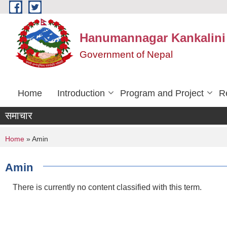
Skip to main content
Hanumannagar Kankalini 
Government of Nepal
Home
Introduction
Program and Project
R
समाचार
You are here
Home
» Amin
Amin
There is currently no content classified with this term.