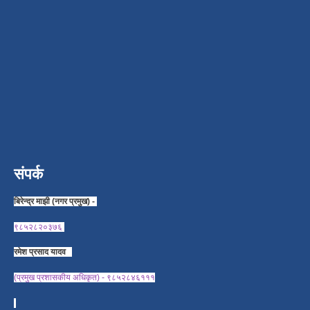
संपर्क
बिरेन्द्र माझी (नगर प्रमुख) -
९८५२८२०३७६
रमेश प्रसाद यादव
(प्रमुख प्रशासकीय अधिकृत) - ९८५२८४६१११