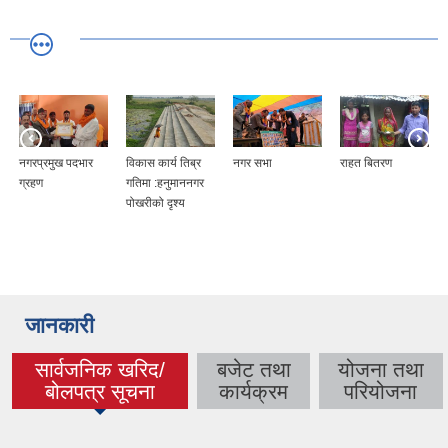
नगरप्रमुख पदभार
विकास कार्य तिब्र
नगर सभा
राहत बितरण
ग्रहण
गतिमा :हनुमाननगर
पोखरीको दृश्य
जानकारी
सार्वजनिक खरिद/
बजेट तथा
योजना तथा
(active tab)
बोलपत्र सूचना
कार्यक्रम
परियोजना