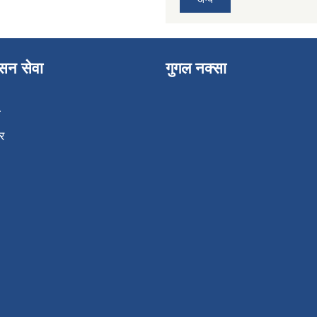
ासन सेवा
गुगल नक्सा
ा
र