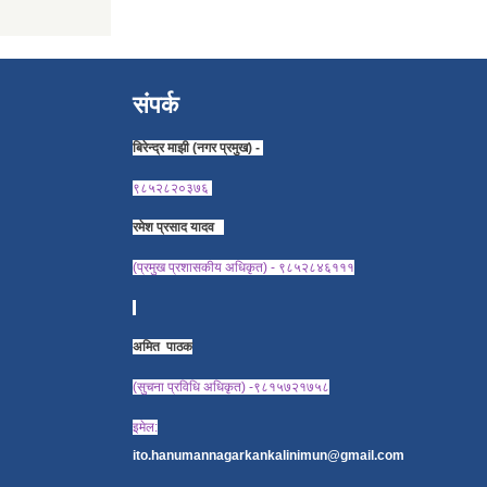
संपर्क
बिरेन्द्र माझी (नगर प्रमुख) -
९८५२८२०३७६
रमेश प्रसाद यादव
(प्रमुख प्रशासकीय अधिकृत) - ९८५२८४६१११
अमित पाठक
(सुचना प्रविधि अधिकृत) -९८१५७२१७५८
इमेल:
ito.hanumannagarkankalinimun@gmail.com