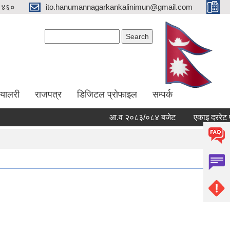
१४६०
ito.hanumannagarkankalinimun@gmail.com
Search form
Search
ग्यालरी
राजपत्र
डिजिटल प्रोफाइल
सम्पर्क
आ.व २०८३/०८४ बजेट
एकाइ दररेट पेश 