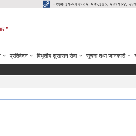
+९७७ ३१-५२११०५, ५२५३४०, ५२११०४, ५२
धार "
ल
प्रतिवेदन
विधुतीय शुसासन सेवा
सूचना तथा जानकारी