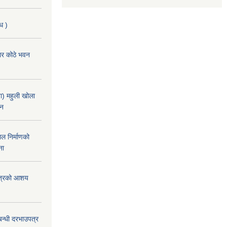
ि )
चार कोठे भवन
) महुली खोला
ान
ल निर्माणको
ना
उपत्रको आशय
बन्धी दरभाउपत्र