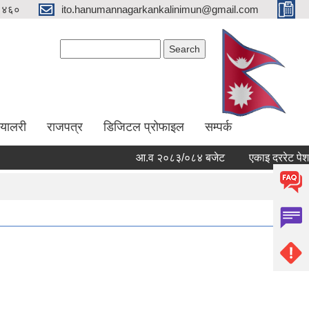
१४६०
ito.hanumannagarkankalinimun@gmail.com
Search form
Search
ग्यालरी
राजपत्र
डिजिटल प्रोफाइल
सम्पर्क
आ.व २०८३/०८४ बजेट
एकाइ दररेट पेश गर्न