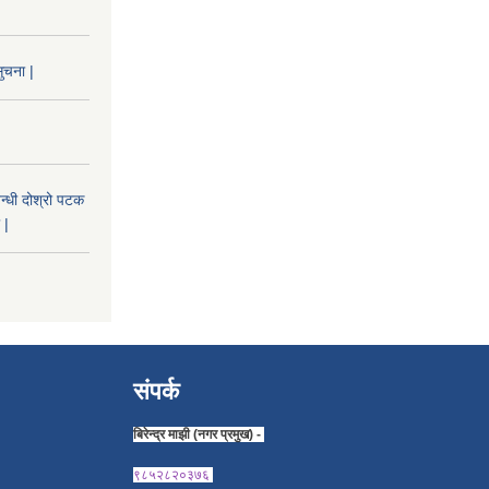
ुचना |
न्धी दोश्रो पटक
 |
संपर्क
बिरेन्द्र माझी (नगर प्रमुख) -
९८५२८२०३७६