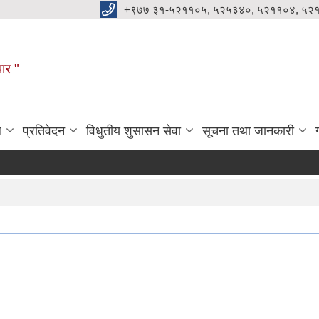
+९७७ ३१-५२११०५, ५२५३४०, ५२११०४, ५२
धार "
ल
प्रतिवेदन
विधुतीय शुसासन सेवा
सूचना तथा जानकारी