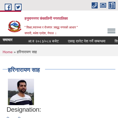
Skip to main content
हनुमाननगर कंकालिनी नगरपालिका
" शिक्षा,स्वास्थ्य र रोजगार :समृद्ध नगरको आधार "
सप्तरी, मधेश प्रदेश, नेपाल ।
समाचार
आ.व २०८३/०८४ बजेट
एकाइ दररेट पेश गर्ने सम्बन्धमा
शिलब
You are here
Home
» हरिनारायण साह
हरिनारायण साह
Designation: