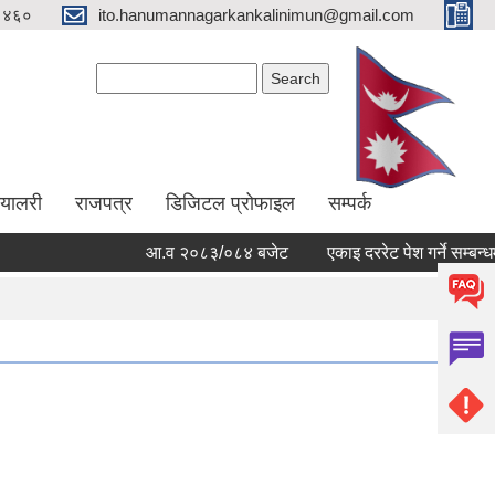
१४६०
ito.hanumannagarkankalinimun@gmail.com
Search form
Search
ग्यालरी
राजपत्र
डिजिटल प्रोफाइल
सम्पर्क
आ.व २०८३/०८४ बजेट
एकाइ दररेट पेश गर्ने सम्बन्धमा