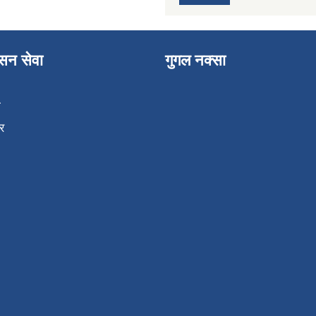
ासन सेवा
गुगल नक्सा
ा
र