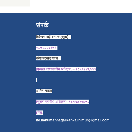
संपर्क
बिरेन्द्र माझी (नगर प्रमुख) -
९८५२८२०३७६
रमेश प्रसाद यादव
(प्रमुख प्रशासकीय अधिकृत) - ९८५२८४६१११
अमित पाठक
(सुचना प्रविधि अधिकृत) -९८१५७२१७५८
इमेल:
ito.hanumannagarkankalinimun@gmail.com