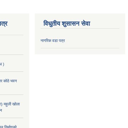
त्र
विधुतीय शुसासन सेवा
नागरिक वडा पत्र
ि )
चार कोठे भवन
) महुली खोला
ान
ल निर्माणको