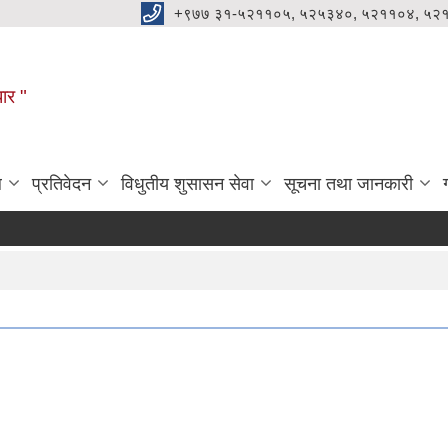
+९७७ ३१-५२११०५, ५२५३४०, ५२११०४, ५२
धार "
ल
प्रतिवेदन
विधुतीय शुसासन सेवा
सूचना तथा जानकारी